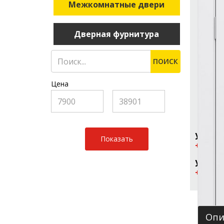
Межкомнатные двери
Дверная фурнитура
ПОИСК
Цена
ул. Рос
+7 (961
ул. Ура
+7 (909
Опи