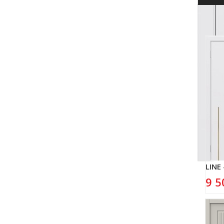
Др
LINE
9 5