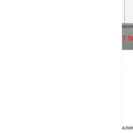
МОР
7 9
АЛИ