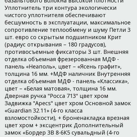
базальтового волокна высокой плотности
Уплотнитель три контура экологически
чистого уплотнителя обеспечивают
бесшумность в эксплуатации, максимальное
сопротивление теплообмену и шуму Петли 3
шт. евро со скрытым подшипником Крит
(радиус открывания – 180 градусов),
противосъемные фиксаторы 3 шт. Внешняя
отделка объемная фрезерованная МДФ -
панель «Неаполь», цвет – «Ясень графит»,
толщина 16 мм. +МДФ наличник Внутренняя
отделка объемная МДФ - панель «Классика»,
цвет – «Белая матовая», толщина 16 мм.
Дверная ручка "Росса 713" цвет хром
Задвижка "Apecs" цвет хром Основной замок
«Guardian 32.11» (4-го класса
взломостойкости), + броненакладка врезная
цвет хром + эксцентрик Дополнительный
замок «Бордер 3В 8-6К5 сувальдный (4-го